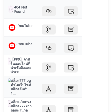
404 Not
Found
- YouTube
- YouTube
【PP9】คาสิ
โนออนไลน์ที่
น่าเชื่อถือและ
น่าเช...
สล็อต777 pg
ทำไมเว็บไซต์
สล็อตอันดับ
1...
สล็อตเว็บตรง
สล็อต777ฝาก
ถอนผ่านวอ