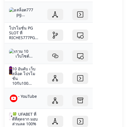
สล็อต777
pg...
โปรโมชั่น PG
SLOT ที่
RICHES777PG...
รวม 10
เว็บไซต์...
10 อันดับ เว็บ
สล็อต โปรโม
ชั่น
10รับ100...
- YouTube
🍀 UFABET ที่
ดีที่สุดจาก มอบ
ส่วนลด 100%