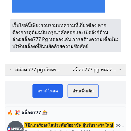
เว็บไซต์นี้เพียงรวบรวมบทความที่เกี่ยวข้อง หาก
ต้องการดูต้นฉบับ กรุณาคัดลอกและเปิดลิงก์ด้าน
ล่าง:
สล็อต777 Pg ทดลองเล่น การสร้างความเชื่อมั่น:
บริษัทสล็อตที่ยืนหยัดด้วยความซื่อสัตย์
สล็อต 777 pg เว็บตรง
สล็อต777 pg ทดลอง
เกมส็สล็อต 2024: เท
เล่น 7 ความลับที่คุณ
เกมสล็อตเหมือนที่คาสิโนลาส
รนด์ใหม่ที่นำพาผู้เล่น
ควรรู้ก่อนเล่นสล็อต
ไปสู่ความสนุกสุดขีด
ออนไลน์
ดาวน์โหลด
อ่านเพิ่มเติม
เวกัส
🔥 🎉 สล็อต777 🎰
โป๊กเกอร์ออนไลน์ระดับมืออาชีพ ลุ้นรับรางวัลใหญ่
bonus
ร