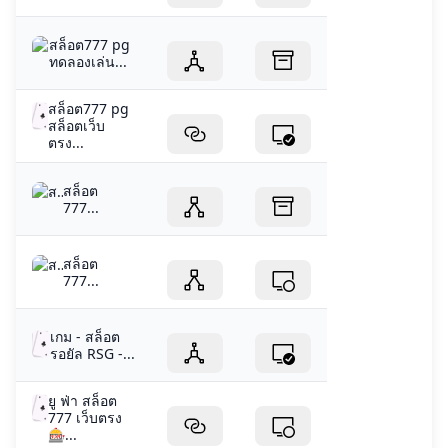
สล็อต777 pg
ทดลองเล่น...
สล็อต777 pg
สล็อตเว็บ
ตรง...
สล็อต
777...
สล็อต
777...
เกม - สล็อต
รอยัล RSG -...
ยู ฟ่า สล็อต
777 เว็บตรง
🎰...