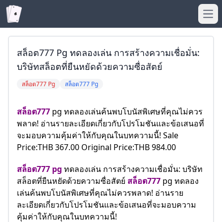
Ope
สล็อต777 Pg ทดลองเล่น การสร้างความเชื่อมั่น:
บริษัทสล็อตที่ยืนหยัดด้วยความซื่อสัตย์
สล็อต777 Pg
สล็อต777 Pg
สล็อต777
pg ทดลองเล่นค้นพบโบนัสพิเศษที่คุณไม่ควร
พลาด! อ่านรายละเอียดเกี่ยวกับโปรโมชันและข้อเสนอที่
จะมอบความคุ้มค่าให้กับคุณในบทความนี้! Sale
Price:THB 367.00 Original Price:THB 984.00
สล็อต777 pg
ทดลองเล่น การสร้างความเชื่อมั่น: บริษัท
สล็อตที่ยืนหยัดด้วยความซื่อสัตย์
สล็อต777
pg ทดลอง
เล่นค้นพบโบนัสพิเศษที่คุณไม่ควรพลาด! อ่านราย
ละเอียดเกี่ยวกับโปรโมชันและข้อเสนอที่จะมอบความ
คุ้มค่าให้กับคุณในบทความนี้!