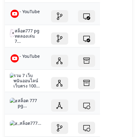
- YouTube
สล็อต777 pg
ทดลองเล่น
7...
- YouTube
รวม 7 เว็บ
พนันออนไลน์
เว็บตรง 100...
สล็อต 777
pg...
สล็อต777...