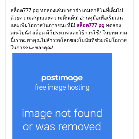
สล็อต777 pg ทดลองเล่นบาคาร่า เกมคาสิโนที่เต็มไป
ด้วยความสนุกและความตื่นเต้น! อ่านคู่มือเพื่อเริ่มเล่น
และเพิ่มโอกาสในการชนะที่นี่!
สล็อต777 pg
ทดลอง
เล่นโบนัส สล็อต มีกี่ประเภทและวิธีการใช้? ในบทความ
นี้เราจะพาคุณไปสำรวจโลกของโบนัสที่ช่วยเพิ่มโอกาส
ในการชนะของคุณ!