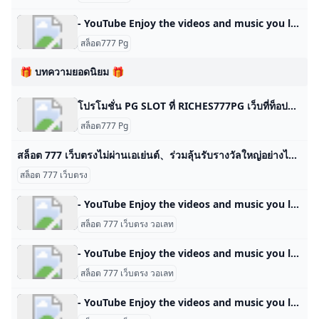
- YouTube Enjoy the videos and music you love, upload original content, and share it all with friends, family, and the world on YouTube.
สล็อต777 Pg
🎁 บทความยอดนิยม 🎁
โปรโมชั่น PG SLOT ที่ RICHES777PG เว็บที่ท็อปฟอร์มที่สุดในยุคนี้ ปล่อยกำไรพรีเมี่ยมกว่าทุกเว็บในเมืองไทย RICHES777PG เว็บ สล็อต PG แตกง่าย อันดับ 1 ล่าสุด อัปเดตความสนุกมาให้คุณได้สัมผัสก่อนใคร ปล่อยกำไรพรีเมี่ยมกว่าทุกเว็บในเมืองไทย RICHES777PG เว็บ สล็อต PG แตกง่าย อันดับ 1 ล่าสุด อัปเดตความสนุกมาให้คุณได้สัมผัสก่อนใคร
สล็อต777 Pg
สล็อต 777 เว็บตรงไม่ผ่านเอเย่นต์、ร่วมลุ้นรับรางวัลใหญ่อย่างไม่จำกัด-ความสนุกที่ไม่ต้องรอช้า ลุ้นได้ทันที เรียนรู้การใช้เคล็ดลับและกลยุทธ์เพื่อหลีกเลี่ยง สล็อต 777 เว็บตรงไม่ผ่านเอเย่นต์ ร่วมลุ้นรับรางวัลใหญ่อย่างไม่จำกัด ทั่วไป มีเพียงเกมที่มีเหตุผลเท่านั้นที่สามารถทำให้ทุกการเดิมพันเต็มไปด้วยความหวังและยอมรับความเป็นไปได้ที่มากขึ้น Sale Price:THB 335.00 Original Price:THB 1335.00saleลงทะเบียนเข้าสู่ระบบ สล็อต 777 เว็บตรงไม่ผ่านเอเย่นต์ ความสนุกที่ไม่ต้องรอช้า ลุ้นได้ทันที สล็อต 777 เว็บตรงไม่ผ่านเอเย่นต์ ร่วมลุ้นรับรางวัลใหญ่อย่างไม่จำกัด ความสนุกที่ไม่ต้องรอช้า ลุ้นได้ทันที เล่นสนุกง่าย ๆ พร้อมรางวัลมากมาย สล็อต 777 เว็บตรงไม่ผ่านเอเย่นต์ อัปเดตการจับรางวัลตามเวลาจริง เคล็ดลับเพิ่มอัตราชนะ เผยทุกเคล็ดลับ ร่วมลุ้นรับรางวัลใหญ่อย่างไม่จำกัด สล็อต 777 เว็บตรงไม่ผ่านเอเย่นต์ เรียนรู้การใช้เคล็ดลับและกลยุทธ์เพื่อหลีกเลี่ยง สล็อต 777 เว็บตรงไม่ผ่านเอเย่นต์ ร่วมลุ้นรับรางวัลใหญ่อย่างไม่จำกัด ทั่วไป มีเพียงเกมที่มีเหตุผลเท่านั้นที่สามารถทำให้ทุกการเดิมพันเต็มไปด้วยความหวังและยอมรับความเป็นไปได้ที่มากขึ้น Quantity:Add To Cart สล็อต 777 เว็บตรงไม่ผ่านเอเย่นต์ ร่วมลุ้นรับรางวัลใหญ่อย่างไม่จำกัด ความสนุกที่ไม่ต้องรอช้า ลุ้นได้ทันที เล่นสนุกง่าย ๆ พร้อมรางวัลมากมาย สล็อต 777 เว็บตรงไม่ผ่านเอเย่นต์ อัปเดตการจับรางวัลตามเวลาจริง เคล็ดลับเพิ่มอัตราชนะ เผยทุกเคล็ดลับ ร่วมลุ้นรับรางวัลใหญ่อย่างไม่จำกัด สล็อต 777 เว็บตรงไม่ผ่านเอเย่นต์ เรียนรู้การใช้เคล็ดลับและกลยุทธ์เพื่อหลีกเลี่ยง สล็อต 777 เว็บตรงไม่ผ่านเอเย่นต์ ร่วมลุ้นรับรางวัลใหญ่อย่างไม่จำกัด ทั่วไป มีเพียงเกมที่มีเหตุผลเท่านั้นที่สามารถทำให้ทุกการเดิมพันเต็มไปด้วยความหวังและยอมรับความเป็นไปได้ที่มากขึ้น
สล็อต 777 เว็บตรง
- YouTube Enjoy the videos and music you love, upload original content, and share it all with friends, family, and the world on YouTube.
สล็อต 777 เว็บตรง วอเลท
- YouTube Enjoy the videos and music you love, upload original content, and share it all with friends, family, and the world on YouTube.
สล็อต 777 เว็บตรง วอเลท
- YouTube Enjoy the videos and music you love, upload original content, and share it all with friends, family, and the world on YouTube.