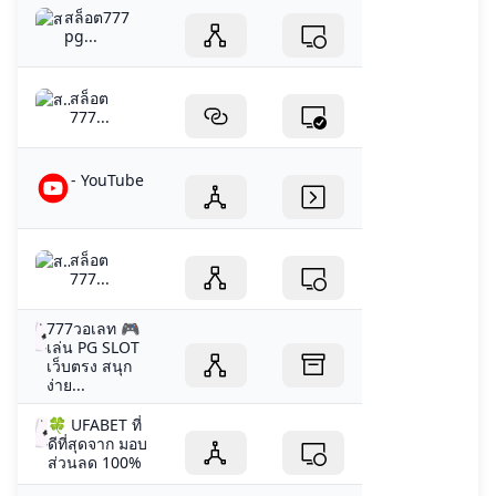
สล็อต777
pg...
สล็อต
777...
- YouTube
สล็อต
777...
777วอเลท 🎮
เล่น PG SLOT
เว็บตรง สนุก
ง่าย...
🍀 UFABET ที่
ดีที่สุดจาก มอบ
ส่วนลด 100%