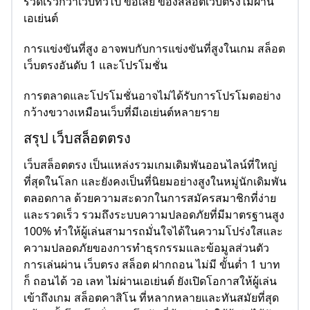
รวดเร็วกว่าเว็บทั่วไป ข้อเสีย ของสล็อตเว็บตรงไม่ผ่าน
เอเย่นต์
การแข่งขันที่สูง อาจพบกับการแข่งขันที่สูงในเกม สล็อต
เว็บตรงอันดับ 1 และโปรโมชั่น
การตลาดและโปรโมชั่นอาจไม่ได้รับการโปรโมตอย่าง
กว้างขวางเหมือนเว็บที่มีเอเย่นต์หลายราย
สรุป เว็บสล็อตตรง
เว็บสล็อตตรง เป็นแหล่งรวมเกมเดิมพันออนไลน์ที่ใหญ่
ที่สุดในโลก และยังคงเป็นที่นิยมอย่างสูงในหมู่นักเดิมพัน
ตลอดกาล ด้วยความสะดวกในการสมัครสมาชิกที่ง่าย
และรวดเร็ว รวมถึงระบบความปลอดภัยที่มีมาตรฐานสูง
100% ทำให้ผู้เล่นสามารถมั่นใจได้ในความโปร่งใสและ
ความปลอดภัยของการทำธุรกรรมและข้อมูลส่วนตัว
การเล่นผ่าน เว็บตรง สล็อต ฝากถอน ไม่มี ขั้นต่ำ 1 บาท
ก็ ถอนได้ วอ เลท ไม่ผ่านเอเย่นต์ ยังเปิดโอกาสให้ผู้เล่น
เข้าถึงเกม สล็อตคาสิโน ที่หลากหลายและทันสมัยที่สุด