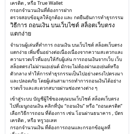
เครดิต , หรือ True Wallet
กรอกจำนวนเงินที่ต้องการฝาก
ตรวจสอบข้อมูลให้ถูกต้อง และ กดยืนยันการทำธุรกรรม
วิธีการ ถอนเงิน บนเว็บไซต์ สล็อตเว็บตรง
แตกง่าย
จำนวนผู้เล่นที่ทำการ ถอนเงิน บนเว็บไซต์ สล็อตเว็บตรง
แตกง่าย เพิ่มขึ้นอย่างต่อเนื่องเนื่องจากความสะดวกและ
ความรวดเร็วที่มอบให้กับผู้เล่น การถอนเงินจากเว็บ เว็บ
สล็อตตรงไม่ผ่านเอเย่นต์ มักจะไม่ต้องผ่านเอเย่นต์หรือ
ตัวกลาง ทำให้การทำธุรกรรมเป็นไปอย่างตรงไปตรงมา
และปลอดภัย โดยผู้เล่นสามารถทำการถอนเงินได้อย่าง
รวดเร็วและสะดวกสบายผ่านช่องทางต่าง ๆ
เข้าสู่ระบบ บัญชีผู้ใช้ของคุณบนเว็บไซต์ สล็อตเว็บตรง
ไปที่เมนูถอนเงิน คลิกที่ปุ่ม “ถอนเงิน” หรือ “ถอนเครดิต”
เลือกวิธีการถอน ที่ต้องการ เช่น โอนผ่านธนาคาร , บัตร
เครดิต , หรือ ทรูวอเลท
กรอกจำนวนเงิน ที่ต้องการถอนและกรอกข้อมูลที่