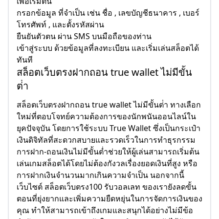
เพื่อเริ่มต้น
กรอกข้อมูล ที่จำเป็น เช่น ชื่อ , เลขบัญชีธนาคาร , เบอร์
โทรศัพท์ , และตั้งรหัสผ่าน
ยืนยันตัวตน ผ่าน SMS บนมือถือของท่าน
เข้าสู่ระบบ ด้วยข้อมูลที่ลงทะเบียน และเริ่มเล่นสล็อตได้
ทันที
สล็อตเว็บตรงฝากถอน true wallet ไม่มีขั้น
ต่ํา
สล็อตเว็บตรงฝากถอน true wallet ไม่มีขั้นต่ํา ทางเลือก
ใหม่ที่ตอบโจทย์ความต้องการของนักพนันออนไลน์ใน
ยุคปัจจุบัน โดยการใช้ระบบ True Wallet ซึ่งเป็นกระเป๋า
เงินดิจิทัลที่สะดวกสบายและรวดเร็วในการทำธุรกรรม
การฝาก-ถอนเงินไม่มีขั้นต่ำช่วยให้ผู้เล่นสามารถเริ่มต้น
เล่นเกมสล็อตได้โดยไม่ต้องกังวลเรื่องยอดเงินที่สูง หรือ
การฝากเงินจำนวนมากเกินความจำเป็น นอกจากนี้
เว็บไซต์ สล็อตเว็บตรง100 รับวอลเลท ของเรายังลดขั้น
ตอนที่ยุ่งยากและเพิ่มความยืดหยุ่นในการจัดการเงินของ
คุณ ทำให้สามารถเข้าถึงเกมและสนุกได้อย่างไม่มีข้อ