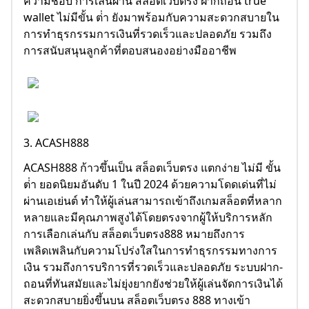
ความชอบ การเล่นผ่าน สล็อตเว็บตรง ฝากถอน true
wallet ไม่มีขั้น ต่ํา ยังมาพร้อมกับความสะดวกสบายใน
การทำธุรกรรมการเงินที่รวดเร็วและปลอดภัย รวมถึง
การสนับสนุนลูกค้าที่ตอบสนองอย่างมืออาชีพ
3. ACASH888
ACASH888 ก้าวขึ้นเป็น สล็อตเว็บตรง แตกง่าย ไม่มี ขั้น
ต่ํา ยอดนิยมอันดับ 1 ในปี 2024 ด้วยความโดดเด่นที่ไม่
ผ่านเอเย่นต์ ทำให้ผู้เล่นสามารถเข้าถึงเกมสล็อตที่หลาก
หลายและมีคุณภาพสูงได้โดยตรงจากผู้ให้บริการหลัก
การเลือกเล่นกับ สล็อตเว็บตรง888 หมายถึงการ
เพลิดเพลินกับความโปร่งใสในการทำธุรกรรมทางการ
เงิน รวมถึงการบริการที่รวดเร็วและปลอดภัย ระบบฝาก-
ถอนที่ทันสมัยและไม่ยุ่งยากยังช่วยให้ผู้เล่นจัดการเงินได้
สะดวกสบายยิ่งขึ้นบน สล็อตเว็บตรง 888 ทางเข้า