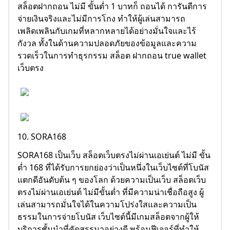
สล็อตฝากถอน ไม่มี ขั้นต่ำ 1 บาทก็ ถอนได้ การันตีการ
จ่ายเงินจริงและไม่มีการโกง ทำให้ผู้เล่นสามารถ
เพลิดเพลินกับเกมที่หลากหลายได้อย่างมั่นใจและไร้
กังวล ทั้งในด้านความปลอดภัยของข้อมูลและความ
รวดเร็วในการทำธุรกรรม สล็อต ฝากถอน true wallet
เว็บตรง
10. SORA168
SORA168 เป็นเว็บ สล็อตเว็บตรงไม่ผ่านเอเย่นต์ ไม่มี ขั้น
ต่ำ 168 ที่ได้รับการยกย่องว่าเป็นหนึ่งในเว็บไซต์ที่โบนัส
แตกดีอันดับต้น ๆ ของโลก ด้วยความเป็นเว็บ สล็อตเว็บ
ตรงไม่ผ่านเอเย่นต์ ไม่มีขั้นต่ำ ที่มีความน่าเชื่อถือสูง ผู้
เล่นสามารถมั่นใจได้ในความโปร่งใสและความเป็น
ธรรมในการจ่ายโบนัส เว็บไซต์นี้มีเกมสล็อตจากผู้ให้
บริการชั้นนำที่คัดสรรมาอย่างดี พร้อมฟีเจอร์ที่ทำให้