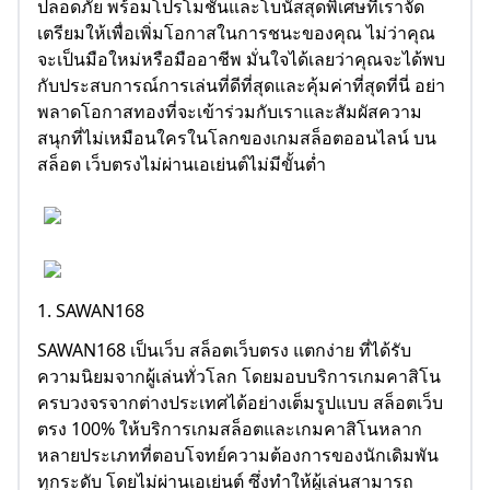
ปลอดภัย พร้อมโปรโมชั่นและโบนัสสุดพิเศษที่เราจัด
เตรียมให้เพื่อเพิ่มโอกาสในการชนะของคุณ ไม่ว่าคุณ
จะเป็นมือใหม่หรือมืออาชีพ มั่นใจได้เลยว่าคุณจะได้พบ
กับประสบการณ์การเล่นที่ดีที่สุดและคุ้มค่าที่สุดที่นี่ อย่า
พลาดโอกาสทองที่จะเข้าร่วมกับเราและสัมผัสความ
สนุกที่ไม่เหมือนใครในโลกของเกมสล็อตออนไลน์ บน
สล็อต เว็บตรงไม่ผ่านเอเย่นต์ไม่มีขั้นต่ำ
1. SAWAN168
SAWAN168 เป็นเว็บ สล็อตเว็บตรง แตกง่าย ที่ได้รับ
ความนิยมจากผู้เล่นทั่วโลก โดยมอบบริการเกมคาสิโน
ครบวงจรจากต่างประเทศได้อย่างเต็มรูปแบบ สล็อตเว็บ
ตรง 100% ให้บริการเกมสล็อตและเกมคาสิโนหลาก
หลายประเภทที่ตอบโจทย์ความต้องการของนักเดิมพัน
ทุกระดับ โดยไม่ผ่านเอเย่นต์ ซึ่งทำให้ผู้เล่นสามารถ