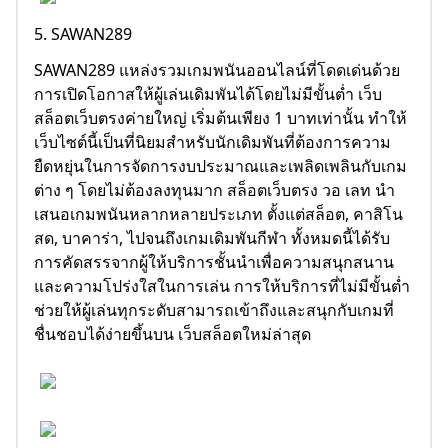
5. SAWAN289
SAWAN289 แหล่งรวมเกมพนันออนไลน์ที่โดดเด่นด้วย
การเปิดโอกาสให้ผู้เล่นเดิมพันได้โดยไม่มีขั้นต่ำ เว็บ
สล็อตเว็บตรงค่ายใหญ่ เริ่มต้นเพียง 1 บาทเท่านั้น ทำให้
เว็บไซต์นี้เป็นที่นิยมสำหรับนักเดิมพันที่ต้องการความ
ยืดหยุ่นในการจัดการงบประมาณและเพลิดเพลินกับเกม
ต่าง ๆ โดยไม่ต้องลงทุนมาก สล็อตเว็บตรง วอ เลท นำ
เสนอเกมพนันหลากหลายประเภท ตั้งแต่สล็อต, คาสิโน
สด, บาคาร่า, ไปจนถึงเกมเดิมพันกีฬา ทั้งหมดนี้ได้รับ
การคัดสรรจากผู้ให้บริการชั้นนำเพื่อความสนุกสนาน
และความโปร่งใสในการเล่น การให้บริการที่ไม่มีขั้นต่ำ
ช่วยให้ผู้เล่นทุกระดับสามารถเข้าถึงและสนุกกับเกมที่
ชื่นชอบได้ง่ายขึ้นบน เว็บสล็อตใหม่ล่าสุด