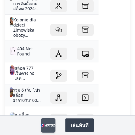
การติดตั้งเกม
สล็อต 2024:...
Kolonie dla
dzieci
Zimowiska
obozy...
404 Not
Found
สล็อต 777
เว็บตรง วอ
เลท...
รวม 6 เว็บ โปร
สล็อต
ฝาก10รับ100...
สล็อต
777...
เล่นทันที